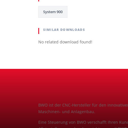
System 900
SIMILAR DOWNLOADS
No related download found!
BWO ist der CNC-Hersteller für den innovative
Maschinen- und Anlagenbau.
Eine Steuerung von BWO verschafft Ihren Ku