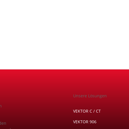
Unsere Lösungen
n
VEKTOR C / CT
VEKTOR 906
nden