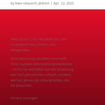
by
bwo-relaunch_@dmin
|
Apr. 22, 2025
BWO ist der CNC-Hersteller für den
innovativen Maschinen- und
Anlagenbau.
Eine Steuerung von BWO verschafft
Ihren Kunden Alleinstellungsmerkmale
– nicht nur weil BWO aus der Erfahrung
von fünf Jahrzehnten schöpft, sondern
weil wir genau die Lösung bieten, die
Sie brauchen.
Unsere Lösungen